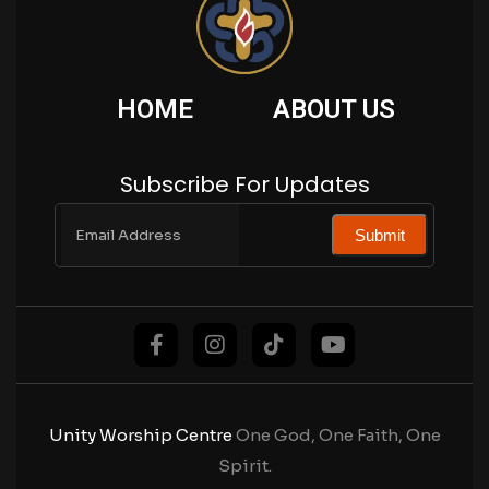
HOME
ABOUT US
Subscribe For Updates
Submit
Unity Worship Centre
One God, One Faith, One
Spirit.