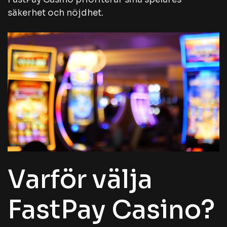
säkerhet och nöjdhet.
Varför välja
FastPay Casino?