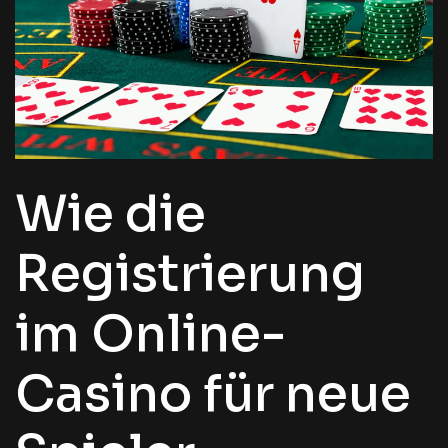
Wie die
Registrierung
im Online-
Casino für neue