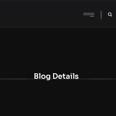
Blog Details