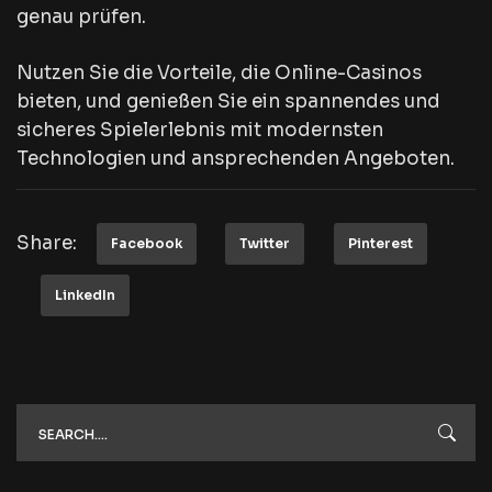
genau prüfen.
Nutzen Sie die Vorteile, die Online-Casinos
bieten, und genießen Sie ein spannendes und
sicheres Spielerlebnis mit modernsten
Technologien und ansprechenden Angeboten.
Share:
Facebook
Twitter
Pinterest
LinkedIn