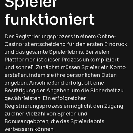
Spieler
funktioniert
Der Registrierungsprozess in einem Online-
Casino ist entscheidend für den ersten Eindruck
und das gesamte Spielerlebnis. Bei vielen
Plattformen ist dieser Prozess unkompliziert
und schnell. Zunächst müssen Spieler ein Konto
erstellen, indem sie ihre persönlichen Daten
angeben. Anschließend erfolgt oft eine
Bestätigung der Angaben, um die Sicherheit zu
gewährleisten. Ein erfolgreicher
Registrierungsprozess ermöglicht den Zugang
zu einer Vielzahl von Spielen und
Bonusangeboten, die das Spielerlebnis
verbessern können.