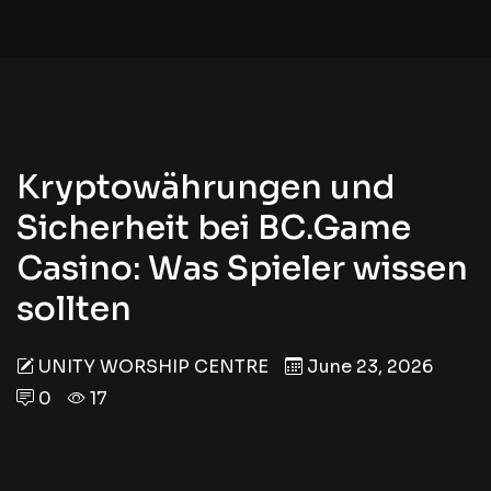
Kryptowährungen und
Sicherheit bei BC.Game
Casino: Was Spieler wissen
sollten
UNITY WORSHIP CENTRE
June 23, 2026
0
17