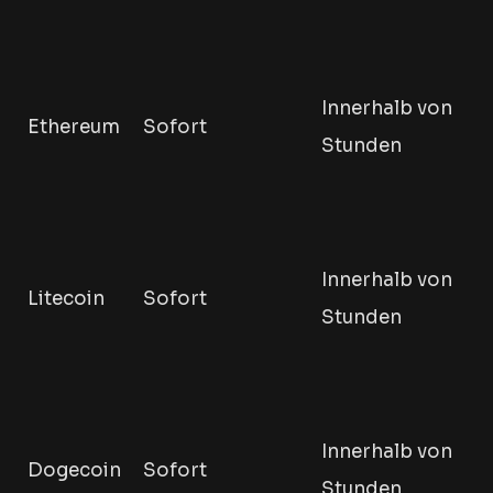
Innerhalb von
Ethereum
Sofort
Stunden
Innerhalb von
Litecoin
Sofort
Stunden
Innerhalb von
Dogecoin
Sofort
Stunden