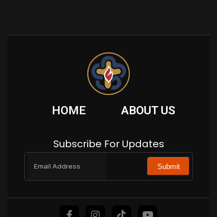
HOME
ABOUT US
Subscribe For Updates
Submit