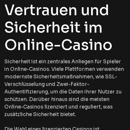
Vertrauen und
Sicherheit im
Online-Casino
Sicherheit ist ein zentrales Anliegen für Spieler
in Online-Casinos. Viele Plattformen verwenden
modernste Sicherheitsmaßnahmen, wie SSL-
Verschlüsselung und Zwei-Faktor-
Authentifizierung, um die Daten ihrer Nutzer zu
schützen. Darüber hinaus sind die meisten
Online-Casinos lizenziert und reguliert, was
zusätzliche Sicherheit bietet.
Die Wahl eines lizenzierten Casinos ist