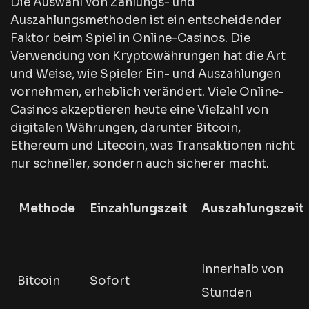
Die Auswahl von Zahlungs- und
Auszahlungsmethoden ist ein entscheidender
Faktor beim Spiel in Online-Casinos. Die
Verwendung von Kryptowährungen hat die Art
und Weise, wie Spieler Ein- und Auszahlungen
vornehmen, erheblich verändert. Viele Online-
Casinos akzeptieren heute eine Vielzahl von
digitalen Währungen, darunter Bitcoin,
Ethereum und Litecoin, was Transaktionen nicht
nur schneller, sondern auch sicherer macht.
Methode
Einzahlungszeit
Auszahlungszeit
Innerhalb von
Bitcoin
Sofort
Stunden