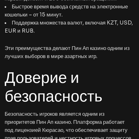
Быстрое время вывода средств на электронные
кошельки – от 15 минут.
Поддержка множества валют, включая KZT, USD,
EUR и RUB.
Эти преимущества делают Пин Ап казино одним из
лучших выборов в мире азартных игр.
Доверие и
безопасность
Безопасность игроков является одним из
приоритетов Пин Ап казино. Платформа работает
под лицензией Кюрасао, что обеспечивает защиту
прав пользователей и честность игровых процессов.