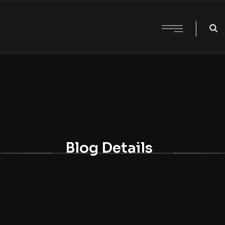
Blog Details