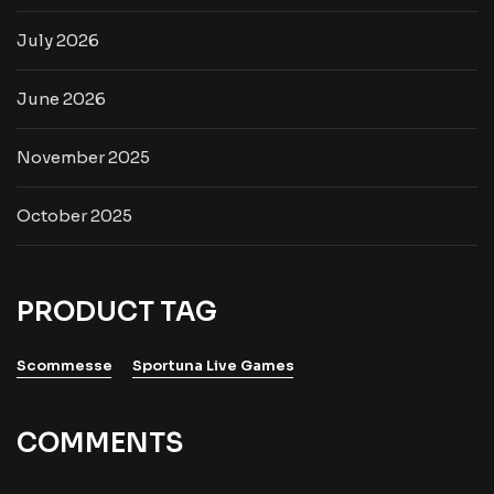
July 2026
June 2026
November 2025
October 2025
PRODUCT TAG
Scommesse
Sportuna Live Games
COMMENTS