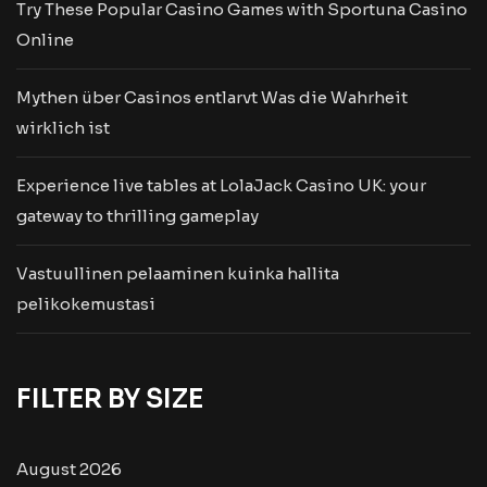
Try These Popular Casino Games with Sportuna Casino
Online
Mythen über Casinos entlarvt Was die Wahrheit
wirklich ist
Experience live tables at LolaJack Casino UK: your
gateway to thrilling gameplay
Vastuullinen pelaaminen kuinka hallita
pelikokemustasi
FILTER BY SIZE
August 2026