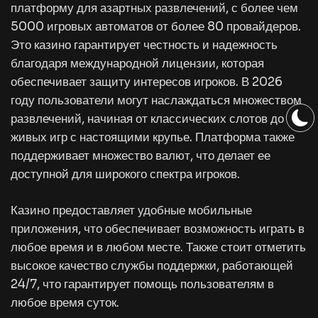
платформу для азартных развлечений, с более чем
5000 игровых автоматов от более 80 провайдеров.
Это казино гарантирует честность и надежность
благодаря международной лицензии, которая
обеспечивает защиту интересов игроков. В 2026
году пользователи могут наслаждаться множеством
развлечений, начиная от классических слотов до
живых игр с настоящими крупье. Платформа также
поддерживает множество валют, что делает ее
доступной для широкого спектра игроков.
Казино предоставляет удобные мобильные
приложения, что обеспечивает возможность играть в
любое время и в любом месте. Также стоит отметить
высокое качество службы поддержки, работающей
24/7, что гарантирует помощь пользователям в
любое время суток.