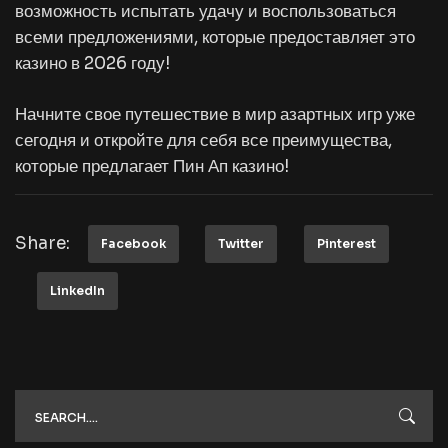
возможность испытать удачу и воспользоваться
всеми предложениями, которые предоставляет это
казино в 2026 году!
Начните свое путешествие в мир азартных игр уже
сегодня и откройте для себя все преимущества,
которые предлагает Пин Ап казино!
Share:
Facebook
Twitter
Pinterest
LinkedIn