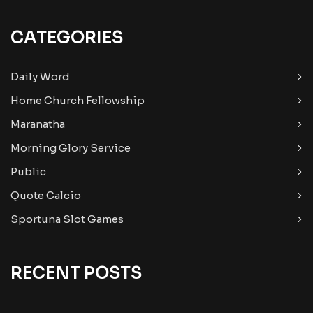
CATEGORIES
Daily Word
Home Church Fellowship
Maranatha
Morning Glory Service
Public
Quote Calcio
Sportuna Slot Games
RECENT POSTS