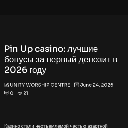
Pin Up casino: лучшие
бонусы за первый депозит в
2026 году
UNITY WORSHIP CENTRE
June 24, 2026
0
21
Казино стали неотъемлемой частью азартной