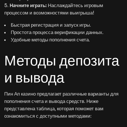
Начните играть:
Наслаждайтесь игровым
процессом и возможностями выигрыша!
Быстрая регистрация и запуск игры.
Простота процесса верификации данных.
Удобные методы пополнения счета.
Методы депозита
и вывода
Пин Ап казино предлагает различные варианты для
пополнения счета и вывода средств. Ниже
представлена таблица, которая поможет вам
ознакомиться с доступными методами: